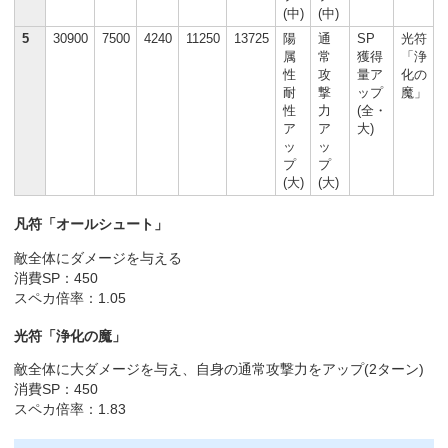
(中)
(中)
5
30900
7500
4240
11250
13725
陽
通
SP
光符
属
常
獲得
「浄
性
攻
量ア
化の
耐
撃
ップ
魔」
性
力
(全・
ア
ア
大)
ッ
ッ
プ
プ
(大)
(大)
凡符「オールシュート」
敵全体にダメージを与える
消費SP：450
スペカ倍率：1.05
光符「浄化の魔」
敵全体に大ダメージを与え、自身の通常攻撃力をアップ(2ターン)
消費SP：450
スペカ倍率：1.83