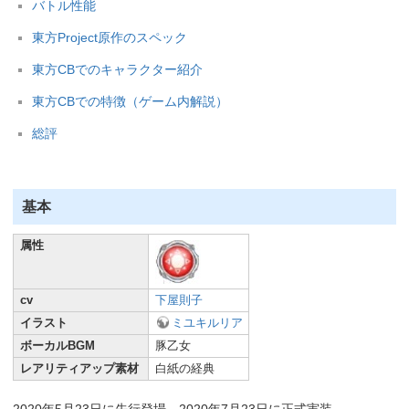
バトル性能
東方Project原作のスペック
東方CBでのキャラクター紹介
東方CBでの特徴（ゲーム内解説）
総評
基本
属性
cv
下屋則子
イラスト
ミユキルリア
ボーカルBGM
豚乙女
レアリティアップ素材
白紙の経典
2020年5月23日に先行登場、2020年7月23日に正式実装。