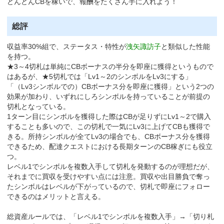
どんどんCBを稼いで、報酬をたくさん手に入れよう！
総評
収益率30%組で、ステータス・特性が
洩矢諏訪子
と類似した性能
を持つ。
★3～4切札は単純にCBボーナスの半分を即座に獲得というもので
はあるが、★5切札では「Lv1～2のシンボルをLv3にする」
「（Lv3シンボルでの）CBボーナス分を即座に獲得」という2つの
効果が加わり、いずれにしろシンボルを持っていることが前提の
切札となっている。
1ターン目にシンボルを獲得した際はCBが足りずにLv1～2で購入
することも多いので、この切札で一気にLv3に上げてCBも獲得で
きる。所持シンボルが全てLv3の場合でも、CBボーナス分を獲得
できるため、配達クエストにおける長期ターンのCB稼ぎにも役立
つ。
レベル1でシンボルを複数入手して切札を発動するのが理想だが、
それまでに買収を受けやすい点には注意。買収や出目勝負で奪っ
たシンボルはレベルが下がっているので、切札で即座にフォロー
できるのはメリットと言える。
総資産ルールでは、「レベル1でシンボルを複数入手」→「切り札