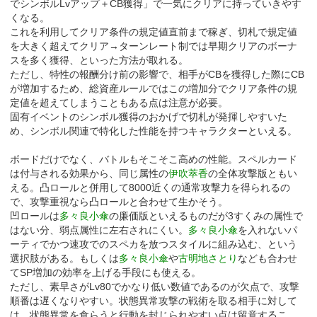
でシンボルLvアップ＋CB獲得」で一気にクリアに持っていきやす
くなる。
これを利用してクリア条件の規定値直前まで稼ぎ、切札で規定値
を大きく超えてクリア→ターンレート制では早期クリアのボーナ
スを多く獲得、といった方法が取れる。
ただし、特性の報酬分け前の影響で、相手がCBを獲得した際にCB
が増加するため、総資産ルールではこの増加分でクリア条件の規
定値を超えてしまうこともある点は注意が必要。
固有イベントのシンボル獲得のおかげで切札が発揮しやすいた
め、シンボル関連で特化した性能を持つキャラクターといえる。
ボードだけでなく、バトルもそこそこ高めの性能。スペルカード
は付与される効果から、同じ属性の
伊吹萃香
の全体攻撃版ともい
える。凸ロールと併用して8000近くの通常攻撃力を得られるの
で、攻撃重視なら凸ロールと合わせて生かそう。
凹ロールは
多々良小傘
の廉価版といえるものだが3すくみの属性で
はない分、弱点属性に左右されにくい。
多々良小傘
を入れないパ
ーティでかつ速攻でのスペカを放つスタイルに組み込む、という
選択肢がある。もしくは
多々良小傘
や
古明地さとり
なども合わせ
てSP増加の効率を上げる手段にも使える。
ただし、素早さがLv80でかなり低い数値であるのが欠点で、攻撃
順番は遅くなりやすい。状態異常攻撃の戦術を取る相手に対して
は、状態異常を食らうと行動を封じられやすい点は留意するこ