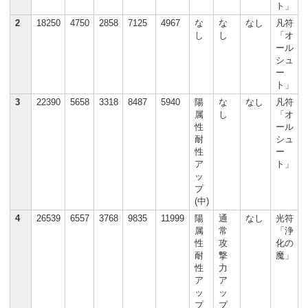
ト」
2
18250
4750
2858
7125
4967
な
な
なし
凡符
し
し
「オ
ール
シュ
ー
ト」
3
22390
5658
3318
8487
5940
陽
な
なし
凡符
属
し
「オ
性
ール
耐
シュ
性
ー
ア
ト」
ッ
プ
(中)
4
26539
6557
3768
9835
11999
陽
通
なし
光符
属
常
「浄
性
攻
化の
耐
撃
魔」
性
力
ア
ア
ッ
ッ
プ
プ