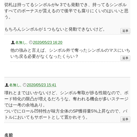
切札は持ってるシンボルがlv 3でも発動でき、持ってるシンボル
すべてのボーナスが貰えるので後半でも腐りにくいのはいいと思
う。
もちろんシンボルが１つもないと発動できないけど。
名無し
,
2020/05/23 16:20
他の強みと言えば、シンボル外で奪ったシンボルのマスにいち
いち戻る必要がなくなったくらい？
名無し
,
2020/05/23 15:41
壊れとまではいかないけど、シンボル奪取が捗る性能なので、ボ
ード特化の限凸が増えるだろうな。奪われる機会が多いステージ
では一考の余地あり。
ついでにロール凹特性が味方全体のSP獲得量5%上昇なので、バ
トルにおいてもサポートとして置かれそう。
名前