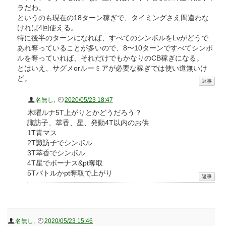
ラだわ。
というのも現在の18ターン稼ぎで、タイミングさえ間違わな
ければ4回使える。
特に後半のターンになれば、すべてのシンボルをLvがどうで
あれ奪っていることが多いので、8〜10ターンですべてシンボ
ルを奪っていれば、それだけでもかなりのCB稼ぎになる。
とはいえ、サグメorルーミアが必要な稼ぎでは使い道無いけ
ど。
名無し
,
2020/05/23 18:47
木曜ルナ5T上がりとかどうだろう？
諏訪子、萃香、星、発動4T以内のお供
1T青マス
2T諏訪子でシンボル
3T萃香でシンボル
4T星でボーナス&pt奪取
5Tバトルかpt奪取で上がり
名無し
,
2020/05/23 15:46