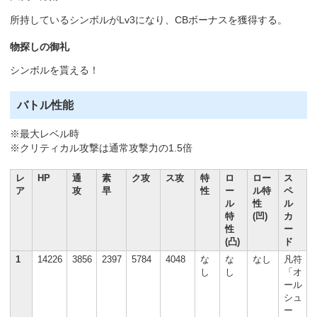
所持しているシンボルがLv3になり、CBボーナスを獲得する。
物探しの御礼
シンボルを貰える！
バトル性能
※最大レベル時
※クリティカル攻撃は通常攻撃力の1.5倍
レ
HP
通
素
ク攻
ス攻
特
ロ
ロー
ス
ア
攻
早
性
ー
ル特
ペ
ル
性
ル
特
(凹)
カ
性
ー
(凸)
ド
1
14226
3856
2397
5784
4048
な
な
なし
凡符
し
し
「オ
ール
シュ
ー