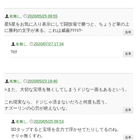
名無し
,
2020/05/25 09:55
星5星をお気に入り表示にして闘技場で勝つと、ちょうど掌の上
に勝利の文字が来る。これは威厳ｱﾘﾏｽﾜｰ
名無し
,
2020/07/27 17:34
ﾜﾛﾁ
名無し
,
2020/05/23 19:40
>また、大切な宝塔を無くしてしまうドジな一面もあるという。
これ現実なら、ドジじゃ済まないだろと何度も思う。
ナズーリンの心労が絶えないな。
名無し
,
2020/05/25 09:53
3Dタップすると宝塔を念力で浮かせてたりしてるのね。
そりゃ無くすわ。