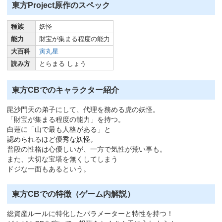
東方Project原作のスペック
種族
妖怪
能力
財宝が集まる程度の能力
大百科
寅丸星
読み方
とらまる しょう
東方CBでのキャラクター紹介
毘沙門天の弟子にして、代理を務める虎の妖怪。
「財宝が集まる程度の能力」を持つ。
白蓮に「山で最も人格がある」と
認められるほど優秀な妖怪。
普段の性格は心優しいが、一方で気性が荒い事も。
また、大切な宝塔を無くしてしまう
ドジな一面もあるという。
東方CBでの特徴（ゲーム内解説）
総資産ルールに特化したパラメーターと特性を持つ！