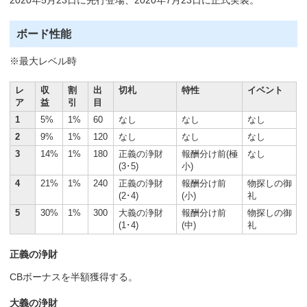
ボード性能
※最大レベル時
レ
収
割
出
切札
特性
イベント
ア
益
引
目
1
5%
1%
60
なし
なし
なし
2
9%
1%
120
なし
なし
なし
3
14%
1%
180
正義の浄財
報酬分け前(極
なし
(3･5)
小)
4
21%
1%
240
正義の浄財
報酬分け前
物探しの御
(2･4)
(小)
礼
5
30%
1%
300
大義の浄財
報酬分け前
物探しの御
(1･4)
(中)
礼
正義の浄財
CBボーナスを半額獲得する。
大義の浄財