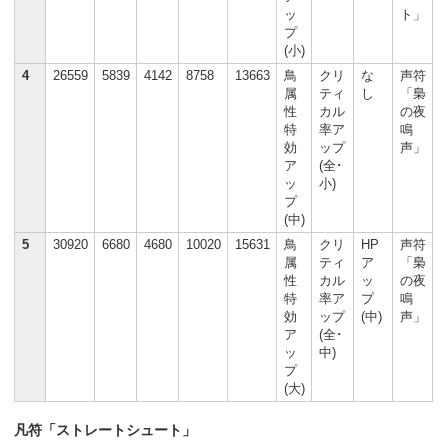
ッ
ト」
プ
(小)
4
26559
5839
4142
8758
13663
鳥
クリ
な
声符
属
ティ
し
「梟
性
カル
の夜
特
率ア
鳴
効
ップ
声」
ア
(全･
ッ
小)
プ
(中)
5
30920
6680
4680
10020
15631
鳥
クリ
HP
声符
属
ティ
ア
「梟
性
カル
ッ
の夜
特
率ア
プ
鳴
効
ップ
(中)
声」
ア
(全･
ッ
中)
プ
(大)
凡符「ストレートシュート」