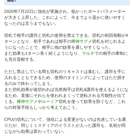
2020年7月22日に強化が実施され、低かったボードパラメーター
が大きく上昇した。これによって、今までより遥かに使いやすく
なったのは言うまでもない。
切札で相手の護符と切札の使用を禁止できる。切札の初回発動が4
ターンとなり、初手であれば相手の
稀神サグメ
切札を封じれるよ
うになったことで、相手に他の妨害を通しやすくなった。
また効果も1ターン長く続くようになり、
マルチ
での相手の牽制に
も充分貢献する。
ただし禁止している間も切札のリキャストは進むし、護符を手に
入れることもできるため、使用のタイミングによってはただ損す
るのみで終わってしまう。
また切札効果が途切れれば当然相手は切札&護符を使えるようにな
るため、直後にそれらを使われまくって逆転される可能性が出て
くる。
稀神サグメ
や
ルーミア
切札を使って妨害を防ぐなど、これ
らの対策手段もしっかり考えておこう。
CPUの切札について、強化による変更がないのは先述している通
りだが、同じくミスティアのイラストが入った護符も、名前が同
じながら効果は変わっていない。