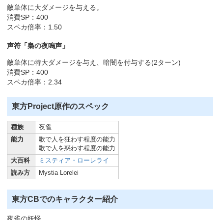
敵単体に大ダメージを与える。
消費SP：400
スペカ倍率：1.50
声符「梟の夜鳴声」
敵単体に特大ダメージを与え、暗闇を付与する(2ターン)
消費SP：400
スペカ倍率：2.34
東方Project原作のスペック
種族
夜雀
能力
歌で人を狂わす程度の能力
歌で人を惑わす程度の能力
大百科
ミスティア・ローレライ
読み方
Mystia Lorelei
東方CBでのキャラクター紹介
夜雀の妖怪。