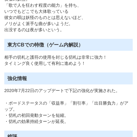
「歌で人を狂わす程度の能力」を持ち、
いつでもどこでも大体歌っている
彼女の唄は妖怪のものとは思えないほど、
ノリがよく派手な曲が多いようだ。
出没するのは夜が多いという。
東方CBでの特徴（ゲーム内解説）
相手の切札と護符の使用を封じる切札は非常に強力！
タイミング良く使用して有利に進めよう！
強化情報
2020年7月22日のアップデートで下記の強化が実施された。
・ボードステータスの「収益率」「割引率」「出目勝負力」がア
ップ。
・切札の初回発動ターンを短縮。
・切札の効果持続ターンが延長。
総評