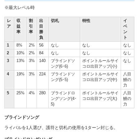
※最大レベル時
レ
収
割
出
切札
特性
イ
ア
益
引
目
ベ
率
率
勝
ン
負
ト
1
8%
2%
56
なし
なし
なし
2
10%
2%
84
なし
なし
なし
3
13%
3%
140
ブラインドソ
ポイントルールサイ
なし
ング(6･6)
コロ出目アップ(小)
4
19%
3%
224
ブラインドソ
ポイントルールサイ
八目
ング(5･5)
コロ出目アップ(中)
鰻の
力
5
25%
4%
280
ブラインドロ
ポイントルールサイ
八目
ングソング(4･
コロ出目アップ(大)
鰻の
5)
力
ブラインドソング
ライバルを1人選び、護符と切札の使用を1ターン封じる。