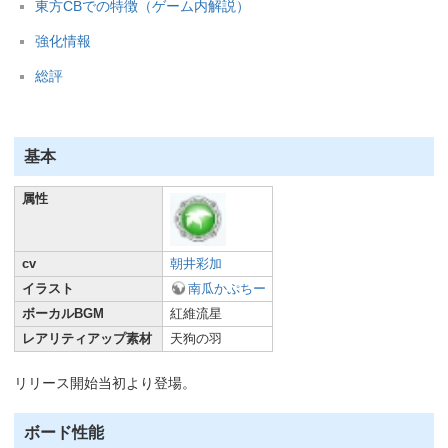
東方CBでの特徴（ゲーム内解説）
強化情報
総評
基本
属性
cv
朝井彩加
イラスト
南瓜かぷちー
ボーカルBGM
紅維流星
レアリティアップ素材
天狗の羽
リリース開始当初より登場。
ボード性能