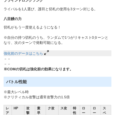
ブラインドロングソング
ライバルを1人選び、護符と切札の使用を3ターン封じる。
八目鰻の力
切札がもう一度使えるようになる！
※自分の持つ切札のうち、ランダムで1つがリキャスト0ターンと
なり、次のターンで発動可能になる。
強化前のデータはこちら
－－
－－
※COMの切札は強化前の効果になります。
バトル性能
※最大レベル時
※クリティカル攻撃は通常攻撃力の1.5倍
レ
HP
攻
素
ク攻
ス攻
特
ロ
ロ
ス
ア
撃
早
性
ー
ー
ペ