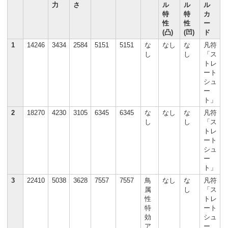
力
さ
ル
ル
ル
特
特
カ
性
性
ー
(凸)
(凹)
ド
1
14246
3434
2584
5151
5151
な
なし
な
凡符
し
し
「ス
トレ
ート
シュ
ー
ト」
2
18270
4230
3105
6345
6345
な
なし
な
凡符
し
し
「ス
トレ
ート
シュ
ー
ト」
3
22410
5038
3628
7557
7557
鳥
なし
な
凡符
属
し
「ス
性
トレ
特
ート
効
シュ
ア
ー