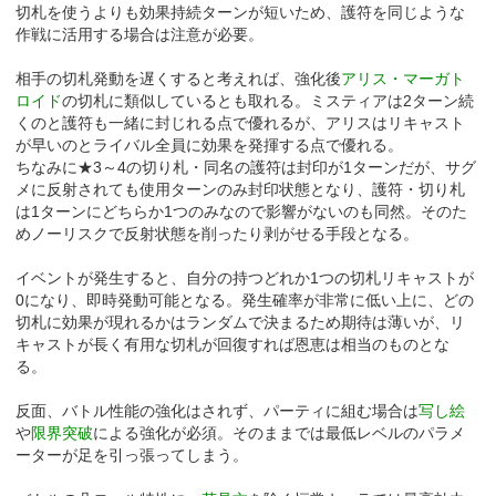
切札を使うよりも効果持続ターンが短いため、護符を同じような
作戦に活用する場合は注意が必要。
相手の切札発動を遅くすると考えれば、強化後
アリス・マーガト
ロイド
の切札に類似しているとも取れる。ミスティアは2ターン続
くのと護符も一緒に封じれる点で優れるが、アリスはリキャスト
が早いのとライバル全員に効果を発揮する点で優れる。
ちなみに★3～4の切り札・同名の護符は封印が1ターンだが、サグ
メに反射されても使用ターンのみ封印状態となり、護符・切り札
は1ターンにどちらか1つのみなので影響がないのも同然。そのた
めノーリスクで反射状態を削ったり剥がせる手段となる。
イベントが発生すると、自分の持つどれか1つの切札リキャストが
0になり、即時発動可能となる。発生確率が非常に低い上に、どの
切札に効果が現れるかはランダムで決まるため期待は薄いが、リ
キャストが長く有用な切札が回復すれば恩恵は相当のものとな
る。
反面、バトル性能の強化はされず、パーティに組む場合は
写し絵
や
限界突破
による強化が必須。そのままでは最低レベルのパラメ
ーターが足を引っ張ってしまう。