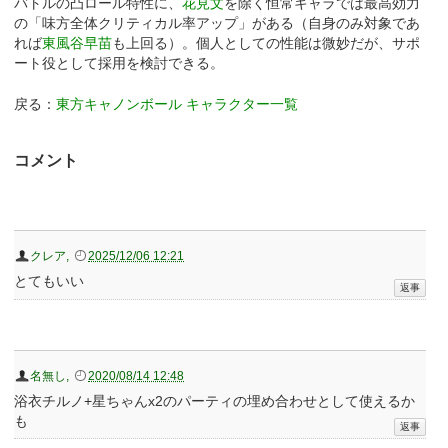
バトルの凸ロール特性に、
花見文
を除く恒常キャラでは最高効力
の「味方全体クリティカル率アップ」がある（自身のみ対象であ
れば
東風谷早苗
も上回る）。個人としての性能は微妙だが、サポ
ート役として採用を検討できる。
戻る：
東方キャノンボール キャラクター一覧
コメント
クレア
,
2025/12/06 12:21
とてもいい
名無し
,
2020/08/14 12:48
浴衣チルノ+星ちゃんx2のパーティの埋め合わせとして使えるか
も