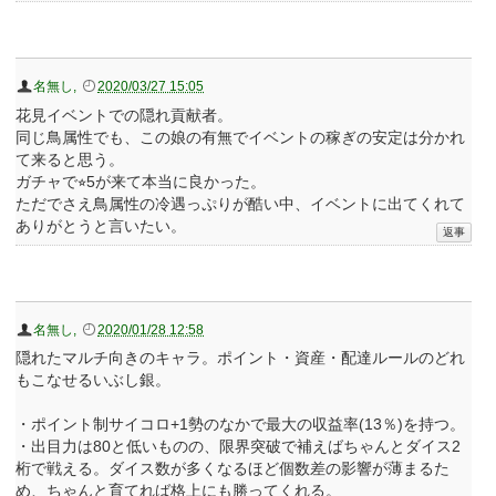
名無し
,
2020/03/27 15:05
花見イベントでの隠れ貢献者。
同じ鳥属性でも、この娘の有無でイベントの稼ぎの安定は分かれ
て来ると思う。
ガチャで⭐︎5が来て本当に良かった。
ただでさえ鳥属性の冷遇っぷりが酷い中、イベントに出てくれて
ありがとうと言いたい。
名無し
,
2020/01/28 12:58
隠れたマルチ向きのキャラ。ポイント・資産・配達ルールのどれ
もこなせるいぶし銀。
・ポイント制サイコロ+1勢のなかで最大の収益率(13％)を持つ。
・出目力は80と低いものの、限界突破で補えばちゃんとダイス2
桁で戦える。ダイス数が多くなるほど個数差の影響が薄まるた
め、ちゃんと育てれば格上にも勝ってくれる。