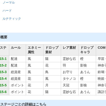
ノーマル
ハード
ルナティック
概要
ステ
ルール
エネミー
ドロップ
レア素材
ドロップ
COM
属性
素材
キャラ
15-1
配達
風
陽
霊妙な石
橙
早苗
15-2
配達
風
花
羽
影狼
神奈
15-3
総資産
風
鳥
お守り
あうん
鈴瑚
15-4
総資産
花
風
タケノコ
橙
映姫
15-5
ポイント
花
月
天冠
影狼
神奈
15-6
ポイント
花
陽
霊妙な石
あうん
諏訪
ステージごとの詳細はこちら