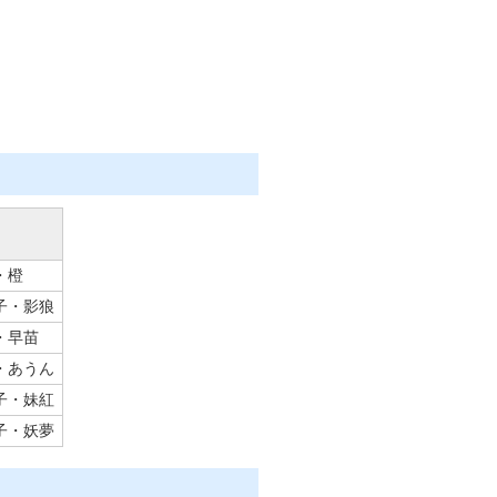
・橙
子・影狼
・早苗
・あうん
子・妹紅
子・妖夢