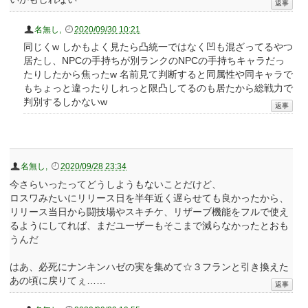
名無し
,
2020/09/30 10:21
同じくw しかもよく見たら凸統一ではなく凹も混ざってるやつ
居たし、NPCの手持ちが別ランクのNPCの手持ちキャラだっ
たりしたから焦ったw 名前見て判断すると同属性や同キャラで
もちょっと違ったりしれっと限凸してるのも居たから総戦力で
判別するしかないw
名無し
,
2020/09/28 23:34
今さらいったってどうしようもないことだけど、
ロスワみたいにリリース日を半年近く遅らせても良かったから、
リリース当日から闘技場やスキチケ、リザーブ機能をフルで使え
るようにしてれば、まだユーザーもそこまで減らなかったとおも
うんだ
はあ、必死にナンキンハゼの実を集めて☆３フランと引き換えた
あの頃に戻りてぇ……