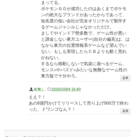
まってる。
ポケモンＧＯが成功したのはあくまでポケモ
ンの絶大なブランドがあったからであって、
知名度の低い会社が完全オリジナルで製作す
るゲームジャンルじゃなかっただけ。
ましてやインドア勢多数で、ゲーム性が悪い
と課金しない東方ユーザー(自分の偏見)は、は
なから東方の位置情報系ゲームなど望んでい
ない。もしも実現したらＣＢよりも酷く荒れ
かねない。
するなら移動しないで気楽に遊べるゲーム、
モンス○やパズド○みたいな無難なゲーム性の
東方版で十分やろ。
名無し
,
2020/10/04 16:40
ええ？！
あの8億円かけてリリースして売り上げ900万で終わ
った、ドワンゴなん？！