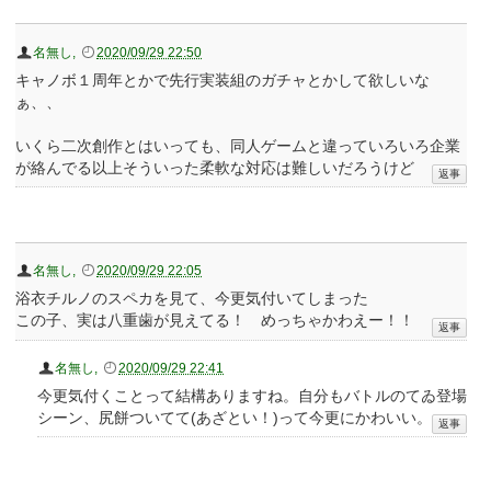
名無し
,
2020/09/29 22:50
キャノボ１周年とかで先行実装組のガチャとかして欲しいな
ぁ、、
いくら二次創作とはいっても、同人ゲームと違っていろいろ企業
が絡んでる以上そういった柔軟な対応は難しいだろうけど
名無し
,
2020/09/29 22:05
浴衣チルノのスペカを見て、今更気付いてしまった
この子、実は八重歯が見えてる！ めっちゃかわえー！！
名無し
,
2020/09/29 22:41
今更気付くことって結構ありますね。自分もバトルのてゐ登場
シーン、尻餅ついてて(あざとい！)って今更にかわいい。