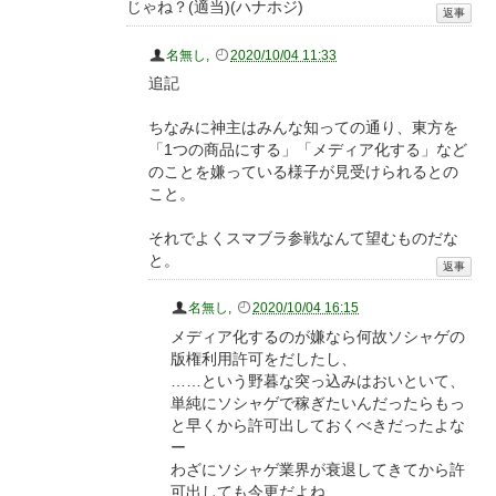
じゃね？(適当)(ハナホジ)
名無し
,
2020/10/04 11:33
追記
ちなみに神主はみんな知っての通り、東方を
「1つの商品にする」「メディア化する」など
のことを嫌っている様子が見受けられるとの
こと。
それでよくスマブラ参戦なんて望むものだな
と。
名無し
,
2020/10/04 16:15
メディア化するのが嫌なら何故ソシャゲの
版権利用許可をだしたし、
……という野暮な突っ込みはおいといて、
単純にソシャゲで稼ぎたいんだったらもっ
と早くから許可出しておくべきだったよな
ー
わざにソシャゲ業界が衰退してきてから許
可出しても今更だよね……