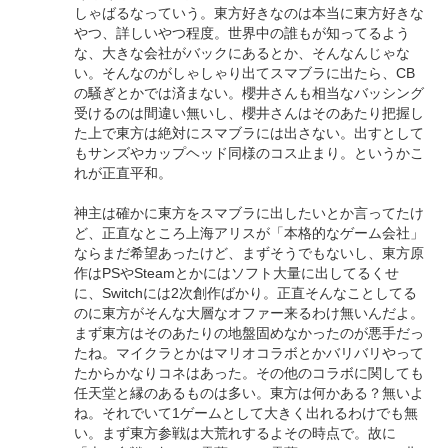
しゃばるなっていう。東方好きなのは本当に東方好きな
やつ、詳しいやつ程度。世界中の誰もが知ってるよう
な、大きな会社がバックにあるとか、そんなんじゃな
い。そんなのがしゃしゃり出てスマブラに出たら、CB
の騒ぎとかでは済まない。櫻井さんも相当なバッシング
受けるのは間違い無いし、櫻井さんはそのあたり把握し
た上で東方は絶対にスマブラには出さない。出すとして
もサンズやカップヘッド同様のコス止まり。というかこ
れが正直平和。
神主は確かに東方をスマブラに出したいとか言ってたけ
ど、正直なところ上海アリスが「本格的なゲーム会社」
ならまだ希望あったけど、まずそうでもないし、東方原
作はPSやSteamとかにはソフト大量に出してるくせ
に、Switchには2次創作ばかり。正直そんなことしてる
のに東方がそんな大層なオファー来るわけ無いんだよ。
まず東方はそのあたりの地盤固めなかったのが悪手だっ
たね。マイクラとかはマリオコラボとかバリバリやって
たからかなりコネはあった。その他のコラボに関しても
任天堂と縁のあるものは多い。東方は何かある？無いよ
ね。それでいて1ゲームとして大きく出れるわけでも無
い。まず東方参戦は大荒れするよその時点で。故に