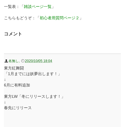
一覧表：「
雑談ページ一覧
」
こちらもどうぞ：「
初心者用質問ページ２
」
コメント
名無し
,
2020/10/05 18:04
東方紅舞闘
「1月までには妖夢出します！」
↓
6月に有料追加
東方LW「冬にリリースします！」
↓
春先にリリース