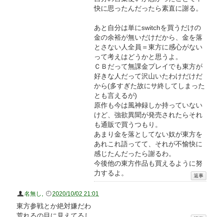
快に思ったんだったら素直に謝る。
あと自分は単にswitchを買うだけの
金の余裕が無いだけだから、金を落
とさない人全員＝東方に感心がない
って考えはどうかと思うよ。
ＣＢだって無課金プレイでも東方が
好きな人だって沢山いたわけだけだ
から(多すぎた故にサ終してしまった
とも言えるが)
原作も今は風神録しか持っていない
けど、強欲異聞が発売されたらそれ
も通販で買うつもり。
あまり金を落としてない奴が東方を
あれこれ語ってて、それが不愉快に
感じたんだったら謝るわ。
今後他の東方作品も買えるように努
力するよ。
名無し
,
2020/10/02 21:01
東方参戦とか絶対嫌だわ
荒れるの目に見えてるし