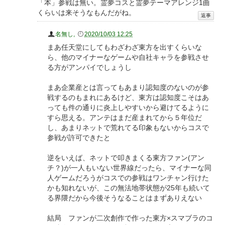
「本」参戦は無い。霊夢コスと霊夢テーマアレンジ1曲
くらいは来そうなもんだがね。
名無し
,
2020/10/03 12:25
まあ任天堂にしてもわざわざ東方を出すくらいな
ら、他のマイナーなゲームや自社キャラを参戦させ
る方がアンパイでしょうし
まあ企業産とは言ってもあまり認知度のないのが参
戦するのもまれにあるけど、東方は認知度こそはあ
っても件の通りに炎上しやすいから避けてるように
すら思える。アンテはまだ産まれてから５年位だ
し、あまりネットで荒れてる印象もないからコスで
参戦が許可できたと
逆をいえば、ネットで叩きまくる東方ファン(アン
チ？)が一人もいない世界線だったら、マイナーな同
人ゲームだろうがコスでの参戦はワンチャン行けた
かも知れないが、この無法地帯状態が25年も続いて
る界隈だから今後そうなることはまずありえない
結局 ファンが二次創作で作った東方×スマブラのコ