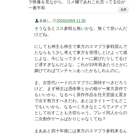
ラ映像を見ながら、コメ欄であれこれ言ってる位が
一番平和
名無し
,
2020/10/04 11:30
そうなるとコス参戦も無いかな。無くて良いんだ
けどね。
にしても神主も神主で東方のスマブラ参戦望んで
たならもう少し考えて東方を管理しとけよって感
じよな。今になってタイトーに媚びたりしてるけ
ど遅すぎなんだよな。これが10年前あたりとかに
媚びてればワンチャンあったかもしれんのに。
ま、次世代ハードのスマブラに期待すべきだろう
けど、まず神主は憑依華とかの格ゲー東方原作で
もいいから、なるべく原作作品を任天堂据え置き
で出す努力すべきだわ。あとはタイトーでもどこ
でもいいから、なるべく大きなところでメディア
として出すことも大切ちゃう。プレイ同人からの
二次創作ゲームばかりじゃなくてね？
まああと四十年後には東方のスマブラ参戦来るん