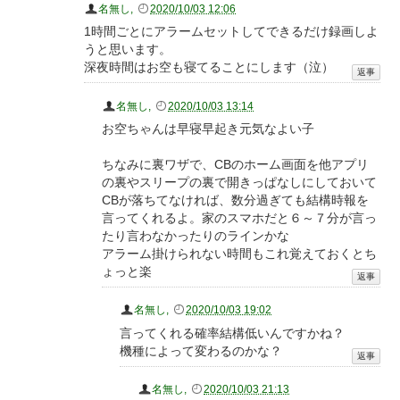
名無し
,
2020/10/03 12:06
1時間ごとにアラームセットしてできるだけ録画しよ
うと思います。
深夜時間はお空も寝てることにします（泣）
名無し
,
2020/10/03 13:14
お空ちゃんは早寝早起き元気なよい子
ちなみに裏ワザで、CBのホーム画面を他アプリ
の裏やスリープの裏で開きっぱなしにしておいて
CBが落ちてなければ、数分過ぎても結構時報を
言ってくれるよ。家のスマホだと６～７分が言っ
たり言わなかったりのラインかな
アラーム掛けられない時間もこれ覚えておくとち
ょっと楽
名無し
,
2020/10/03 19:02
言ってくれる確率結構低いんですかね？
機種によって変わるのかな？
名無し
,
2020/10/03 21:13