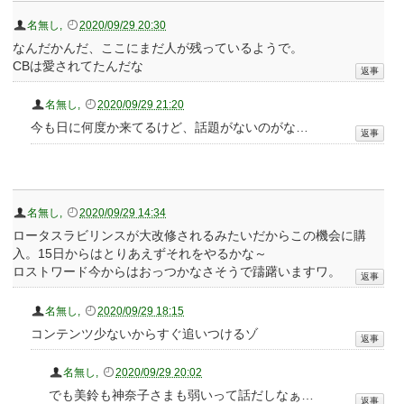
名無し
,
2020/09/29 20:30
なんだかんだ、ここにまだ人が残っているようで。
CBは愛されてたんだな
名無し
,
2020/09/29 21:20
今も日に何度か来てるけど、話題がないのがな…
名無し
,
2020/09/29 14:34
ロータスラビリンスが大改修されるみたいだからこの機会に購
入。15日からはとりあえずそれをやるかな～
ロストワード今からはおっつかなさそうで躊躇いますワ。
名無し
,
2020/09/29 18:15
コンテンツ少ないからすぐ追いつけるゾ
名無し
,
2020/09/29 20:02
でも美鈴も神奈子さまも弱いって話だしなぁ…