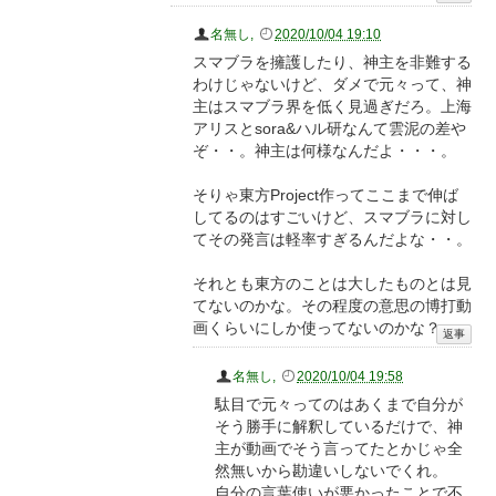
名無し
,
2020/10/04 19:10
スマブラを擁護したり、神主を非難する
わけじゃないけど、ダメで元々って、神
主はスマブラ界を低く見過ぎだろ。上海
アリスとsora&ハル研なんて雲泥の差や
ぞ・・。神主は何様なんだよ・・・。
そりゃ東方Project作ってここまで伸ば
してるのはすごいけど、スマブラに対し
てその発言は軽率すぎるんだよな・・。
それとも東方のことは大したものとは見
てないのかな。その程度の意思の博打動
画くらいにしか使ってないのかな？
名無し
,
2020/10/04 19:58
駄目で元々ってのはあくまで自分が
そう勝手に解釈しているだけで、神
主が動画でそう言ってたとかじゃ全
然無いから勘違いしないでくれ。
自分の言葉使いが悪かったことで不