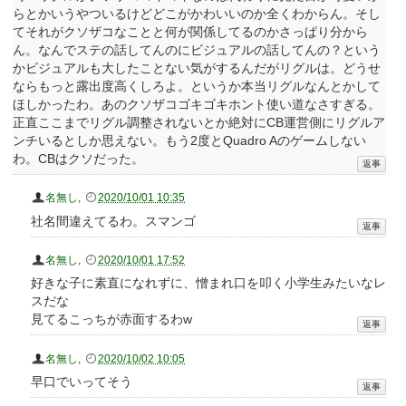
らとかいうやついるけどどこがかわいいのか全くわからん。そし
てそれがクソザコなことと何が関係してるのかさっぱり分から
ん。なんでステの話してんのにビジュアルの話してんの？という
かビジュアルも大したことない気がするんだがリグルは。どうせ
ならもっと露出度高くしろよ。というか本当リグルなんとかして
ほしかったわ。あのクソザコゴキゴキホント使い道なさすぎる。
正直ここまでリグル調整されないとか絶対にCB運営側にリグルア
ンチいるとしか思えない。もう2度とQuadro Aのゲームしない
わ。CBはクソだった。
名無し
,
2020/10/01 10:35
社名間違えてるわ。スマンゴ
名無し
,
2020/10/01 17:52
好きな子に素直になれずに、憎まれ口を叩く小学生みたいなレ
スだな
見てるこっちが赤面するわw
名無し
,
2020/10/02 10:05
早口でいってそう