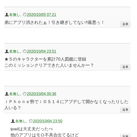
名無し
,
2020/10/05 07:21
弟にアプリ消されたぁ！引き継ぎしてない‼最悪ぅ！
名無し
,
2020/10/04 23:51
★５のキャラクターを累計70人図鑑に登録
このミッションクリアできた人いませんかー？
名無し
,
2020/10/04 00:36
ｉＰｈｏｎｅ勢でｉＯＳ１４にアプデして開かなくなったりした
人いる？
名無し
,
2020/10/04 23:50
ipadは大丈夫だったべ
他のアプリはモロ不具合出てるけど