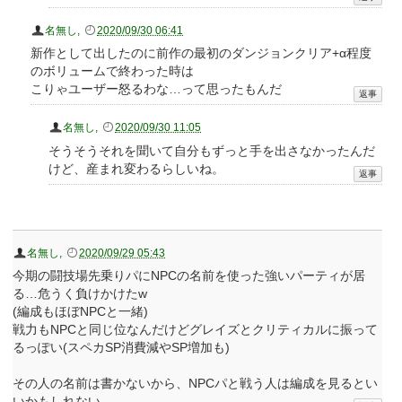
名無し
,
2020/09/30 06:41
新作として出したのに前作の最初のダンジョンクリア+α程度
のボリュームで終わった時は
こりゃユーザー怒るわな…って思ったもんだ
名無し
,
2020/09/30 11:05
そうそうそれを聞いて自分もずっと手を出さなかったんだ
けど、産まれ変わるらしいね。
名無し
,
2020/09/29 05:43
今期の闘技場先乗りパにNPCの名前を使った強いパーティが居
る…危うく負けかけたw
(編成もほぼNPCと一緒)
戦力もNPCと同じ位なんだけどグレイズとクリティカルに振って
るっぽい(スペカSP消費減やSP増加も)
その人の名前は書かないから、NPCパと戦う人は編成を見るとい
いかもしれない