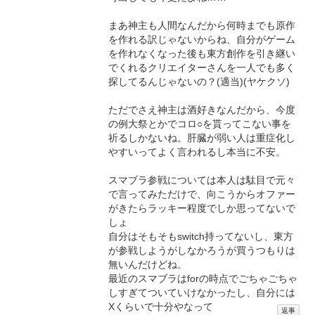
まあ神主も人間なんだから何時までも原作
を作れる訳じゃないからね、自分がゲーム
を作れなくなった後も東方創作を引き継い
でくれるクリエイターさんを一人でも多く
探してるんじゃないの？(適当)(ヤケクソ)
ただでさえ神主は酒好きなんだから、今度
の例大祭とかでコロ○を貰ってこない事を
祈るしかないね。肝臓が弱い人は重症化し
やすいってよく言われるし本当に不安。
スマブラ参戦については本人は駄目で元々
で言ってみただけで、向こうからオファー
がきたらラッキー程度でしか思ってないで
しょ
自分はそもそもswitch持ってないし、東方
が参戦しようがしなかろうが買うつもりは
無いんだけどね。
最近のスマブラはforの時点でごちゃごちゃ
しすぎてついていけなかったし、自分には
Xくらいで十分やなって