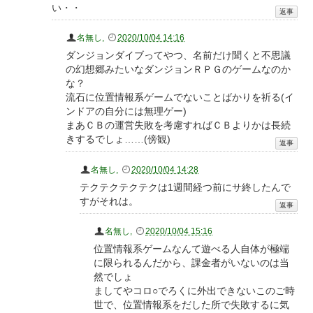
い・・
名無し
,
2020/10/04 14:16
ダンジョンダイブってやつ、名前だけ聞くと不思議
の幻想郷みたいなダンジョンＲＰＧのゲームなのか
な？
流石に位置情報系ゲームでないことばかりを祈る(イ
ンドアの自分には無理ゲー)
まあＣＢの運営失敗を考慮すればＣＢよりかは長続
きするでしょ……(傍観)
名無し
,
2020/10/04 14:28
テクテクテクテクは1週間経つ前にサ終したんで
すがそれは。
名無し
,
2020/10/04 15:16
位置情報系ゲームなんて遊べる人自体が極端
に限られるんだから、課金者がいないのは当
然でしょ
ましてやコロ○でろくに外出できないこのご時
世で、位置情報系をだした所で失敗するに気