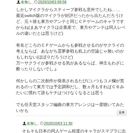
名無し
,
2020/10/03 09:58
しかしマイクラからスティーブ参戦も意外でしたね……
最近switch版のマイクラが好評だったから出たんだろうけ
ど、元々彼も東方やアンテと同じＣＰゲームのキャラです
からね(まあマイクラは企業産で、東方やアンテは同人レベ
ルの違いだとは思うけど)
有名どころのＣＰゲームからも参戦させるのがサクライの
考えならば、あながち霊夢参戦も机上の空論じゃ無いのか
もしれない(ほぼ０だろうけど)
万一サクライが参戦させる気があるならば、神主もわざに
断ったりしないでしょ
何かしらの二次創作が発表されるたびにいつもコメ欄が荒
れるのって東方では予定調和だし、数ヵ月もすればＣＢみ
たいに慣れて誰もケチはつけなくなるとは思う
でも任天堂スタッフ編曲の東方アレンジは一度聴いてみた
いかも
名無し
,
2020/10/03 11:30
そもそも日本の同人ゲーム程度のキャラがスマブラに出