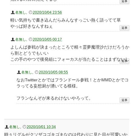
名無し
,
2020/10/04 23:56
軽い気持ちで書き込んだらみんなすっごい熱く語ってて草
やっぱ好きなんすねぇ
名無し
,
2020/10/05 00:17
よしんば参戦が決まったところで精々霊夢魔理沙だけだろうか
ら割とどうでもいい
この手のやつで後発組にフォーカスが当たることはまずないし
名無し
,
2020/10/05 08:55
なおTwitterとかではフランドール参戦！とかMMDとかでコ
ラってる妄想厨が湧いてる模様。
フランなんぞが来るわけないやろって。
名無し
,
2020/10/01 10:34
時々リグルがクソザコゴキゴキなのは代わりに見た目が可愛いか