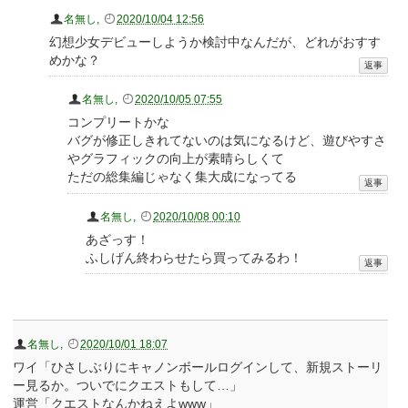
名無し
,
2020/10/04 12:56
幻想少女デビューしようか検討中なんだが、どれがおすす
めかな？
名無し
,
2020/10/05 07:55
コンプリートかな
バグが修正しきれてないのは気になるけど、遊びやすさ
やグラフィックの向上が素晴らしくて
ただの総集編じゃなく集大成になってる
名無し
,
2020/10/08 00:10
あざっす！
ふしげん終わらせたら買ってみるわ！
名無し
,
2020/10/01 18:07
ワイ「ひさしぶりにキャノンボールログインして、新規ストーリ
ー見るか。ついでにクエストもして…」
運営「クエストなんかねえよwww」