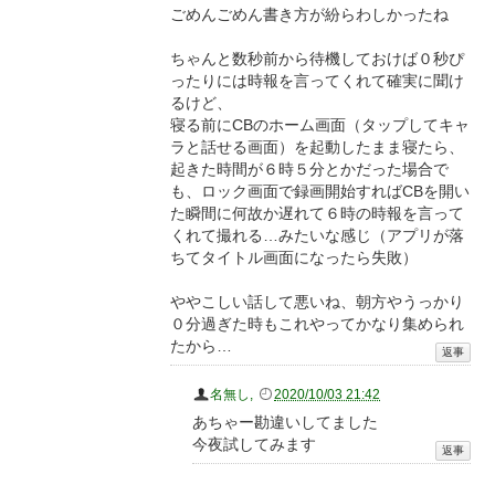
ごめんごめん書き方が紛らわしかったね
ちゃんと数秒前から待機しておけば０秒ぴ
ったりには時報を言ってくれて確実に聞け
るけど、
寝る前にCBのホーム画面（タップしてキャ
ラと話せる画面）を起動したまま寝たら、
起きた時間が６時５分とかだった場合で
も、ロック画面で録画開始すればCBを開い
た瞬間に何故か遅れて６時の時報を言って
くれて撮れる…みたいな感じ（アプリが落
ちてタイトル画面になったら失敗）
ややこしい話して悪いね、朝方やうっかり
０分過ぎた時もこれやってかなり集められ
たから…
名無し
,
2020/10/03 21:42
あちゃー勘違いしてました
今夜試してみます