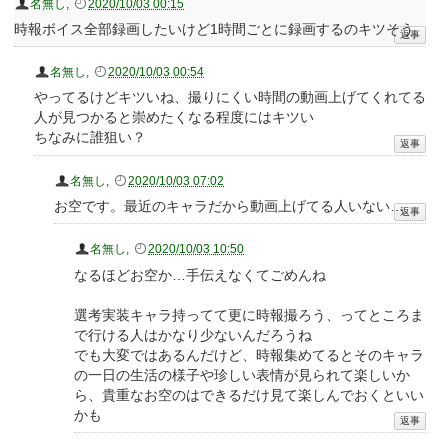
名無し
,
2020/10/03 00:15
時報ボイス全部録画したいけど1時間ごとに録画するのキツそう
名無し
,
2020/10/03 00:54
やってるけどキツいね、撮りにくい時間の動画上げてくれてる
人が見つかると崇めたくなる程度にはキツい
ちなみに誰狙い？
名無し
,
2020/10/03 07:02
お空です。最近のキャラだから動画上げてる人いない…
名無し
,
2020/10/03 10:50
なるほどお空か…手伝えなくてごめんね
選考実装キャラ持ってて更に時報撮ろう、ってところま
で行ける人はかなり少ないんだろうね
でも大変ではあるんだけど、時報集めてるとそのキャラ
の一日の生活の様子や珍しい表情が見られて楽しいか
ら、貴重なお空のはできるだけ見て楽しんでおくといい
かも