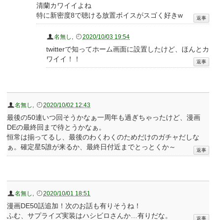
清蘭カワイイよね
特に新密度8で聴ける放置ボイスがスゴく好きw
名無し
,
2020/10/03 19:54
twitterで知ってホーム画面に設置したけど、ほんとカ
ワイイ！！
名無し
,
2020/10/02 12:43
最後の50連いつ回そうかなぁ一周年も過ぎちゃったけど、漫画
DEの最終回まで待とうかなぁ。
恒常は揃ってるし、最後のわくわくのためだけのガチャだしな
ぁ。確定星5誰が来るか、最終日付近までとっとくか～
名無し
,
2020/10/01 18:51
漫画DE50話追加！次のお話も有りそうね！
ふむ、サプライズ実装はハシビロさんか…有りだな。