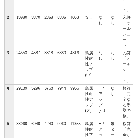
ー
ト」
2
19980
3870
2858
5805
4063
なし
な
な
凡符
し
し
「オ
ール
シュ
ー
ト」
3
24553
4587
3318
6880
4816
鳥属
な
な
凡符
性耐
し
し
「オ
性ア
ール
ップ
シュ
(中)
ー
ト」
4
29139
5296
3768
7944
9956
鳥属
HP
な
桜符
性耐
ア
し
「完
性ア
ッ
全な
ップ
プ
る墨
(大)
(小)
染の
桜」
5
33960
6040
4240
9060
11355
鳥属
HP
毎
桜符
性耐
ア
タ
「完
性ア
ッ
ー
全な