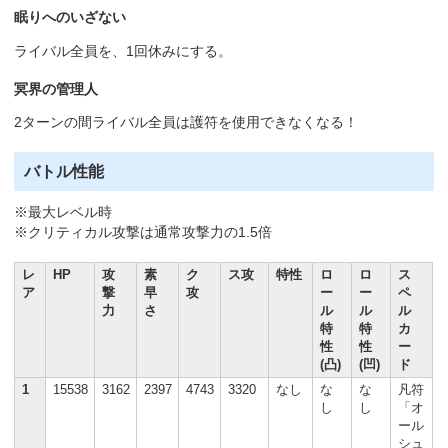
眠りへのいざない
ライバル全員を、1回休みにする。
冥界の管理人
2ターンの間ライバル全員は護符を使用できなくなる！
バトル性能
※最大レベル時
※クリティカル攻撃は通常攻撃力の1.5倍
レ
HP
攻
素
ク
ス攻
特性
ロ
ロ
ス
ア
撃
早
攻
ー
ー
ペ
力
さ
ル
ル
ル
特
特
カ
性
性
ー
(凸)
(凹)
ド
1
15538
3162
2397
4743
3320
なし
な
な
凡符
し
し
「オ
ール
シュ