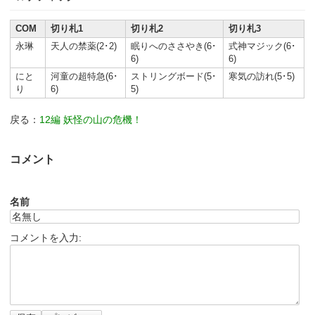
COM
切り札1
切り札2
切り札3
永琳
天人の禁薬(2･2)
眠りへのささやき(6･
式神マジック(6･
6)
6)
にと
河童の超特急(6･
ストリングボード(5･
寒気の訪れ(5･5)
り
6)
5)
戻る：
12編 妖怪の山の危機！
コメント
名前
コメントを入力: