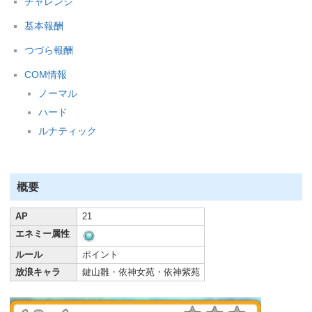
チャレンジ
基本報酬
つづら報酬
COM情報
ノーマル
ハード
ルナティック
概要
AP
21
エネミー属性
ルール
ポイント
放浪キャラ
鍵山雛・依神女苑・依神紫苑