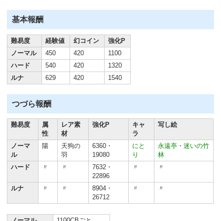
基本報酬
難易度
経験値
幻コイン
強化P
ノーマル
450
420
1100
ハード
540
420
1320
ルナ
629
420
1540
つづら報酬
難易度
属
レア素
強化P
キャ
写し絵
性
材
ラ
ノーマ
陽
天狗の
6360・
にと
永遠亭
・
迷いの竹
ル
羽
19080
り
林
ハード
〃
〃
7632・
〃
〃
22896
ルナ
〃
〃
8904・
〃
〃
26712
ノーマル
1100CBごと