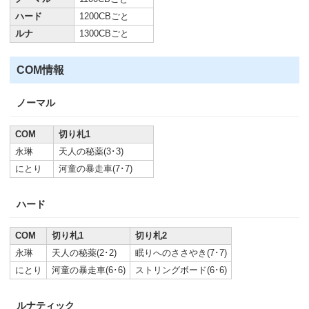
ハード
1200CBごと
ルナ
1300CBごと
COM情報
ノーマル
COM
切り札1
永琳
天人の秘薬(3･3)
にとり
河童の暴走車(7･7)
ハード
COM
切り札1
切り札2
永琳
天人の秘薬(2･2)
眠りへのささやき(7･7)
にとり
河童の暴走車(6･6)
ストリングボード(6･6)
ルナティック