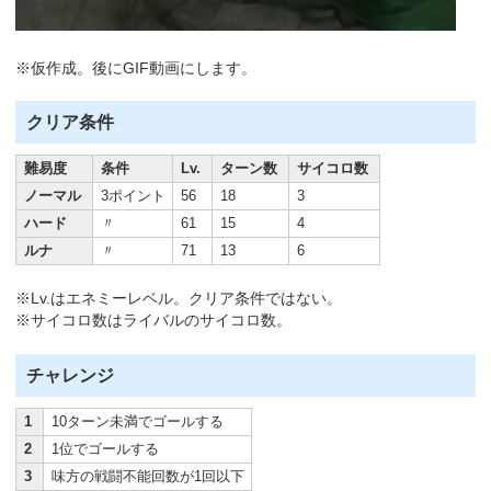
※仮作成。後にGIF動画にします。
クリア条件
難易度
条件
Lv.
ターン数
サイコロ数
ノーマル
3ポイント
56
18
3
ハード
〃
61
15
4
ルナ
〃
71
13
6
※Lv.はエネミーレベル。クリア条件ではない。
※サイコロ数はライバルのサイコロ数。
チャレンジ
1
10ターン未満でゴールする
2
1位でゴールする
3
味方の戦闘不能回数が1回以下