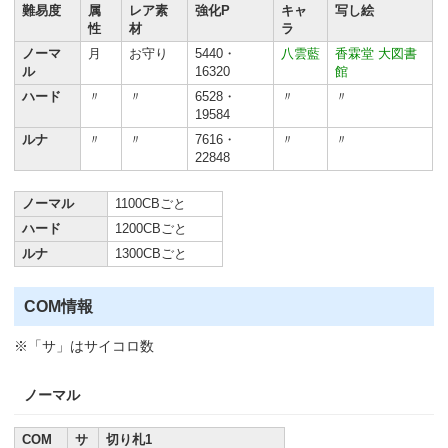
難易度
属
レア素
強化P
キャ
写し絵
性
材
ラ
ノーマ
月
お守り
5440・
八雲藍
香霖堂
大図書
ル
16320
館
ハード
〃
〃
6528・
〃
〃
19584
ルナ
〃
〃
7616・
〃
〃
22848
ノーマル
1100CBごと
ハード
1200CBごと
ルナ
1300CBごと
COM情報
※「サ」はサイコロ数
ノーマル
COM
サ
切り札1