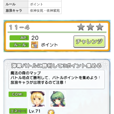
ルール
ポイント
放浪キャラ
依神女苑・依神紫苑