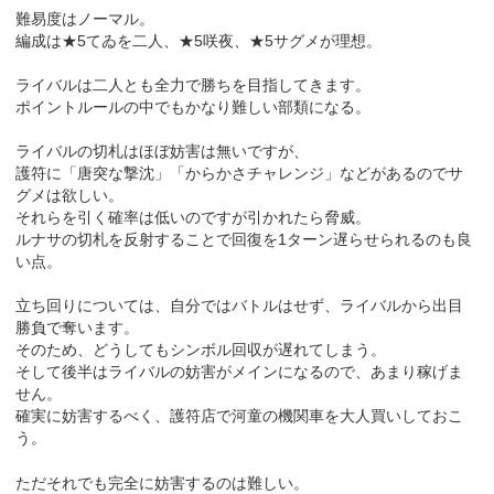
難易度はノーマル。
編成は★5てゐを二人、★5咲夜、★5サグメが理想。
ライバルは二人とも全力で勝ちを目指してきます。
ポイントルールの中でもかなり難しい部類になる。
ライバルの切札はほぼ妨害は無いですが、
護符に「唐突な撃沈」「からかさチャレンジ」などがあるのでサ
グメは欲しい。
それらを引く確率は低いのですが引かれたら脅威。
ルナサの切札を反射することで回復を1ターン遅らせられるのも良
い点。
立ち回りについては、自分ではバトルはせず、ライバルから出目
勝負で奪います。
そのため、どうしてもシンボル回収が遅れてしまう。
そして後半はライバルの妨害がメインになるので、あまり稼げま
せん。
確実に妨害するべく、護符店で河童の機関車を大人買いしておこ
う。
ただそれでも完全に妨害するのは難しい。