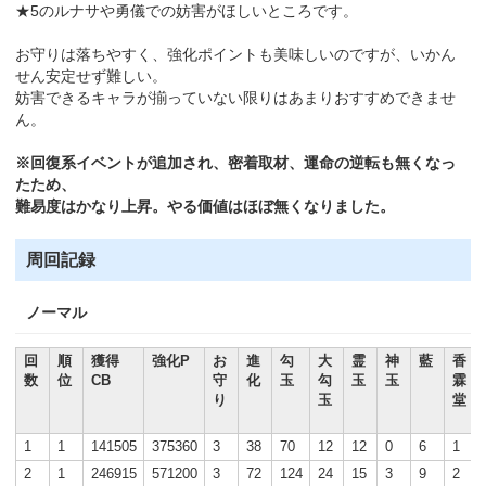
★5のルナサや勇儀での妨害がほしいところです。
お守りは落ちやすく、強化ポイントも美味しいのですが、いかん
せん安定せず難しい。
妨害できるキャラが揃っていない限りはあまりおすすめできませ
ん。
※回復系イベントが追加され、密着取材、運命の逆転も無くなっ
たため、
難易度はかなり上昇。やる価値はほぼ無くなりました。
周回記録
ノーマル
回
順
獲得
強化P
お
進
勾
大
霊
神
藍
香
数
位
CB
守
化
玉
勾
玉
玉
霖
り
玉
堂
1
1
141505
375360
3
38
70
12
12
0
6
1
2
1
246915
571200
3
72
124
24
15
3
9
2