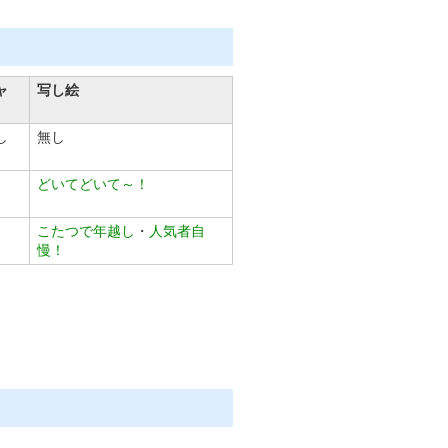
ャ
写し絵
し
無し
どいてどいて～！
こたつで年越し
・
人気者自
慢！