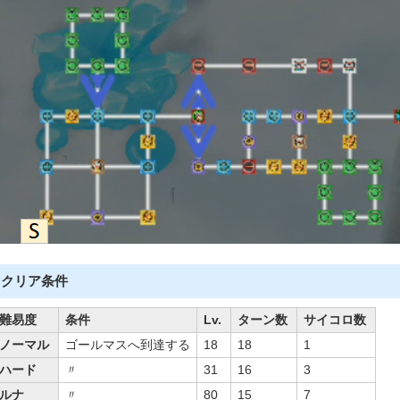
クリア条件
難易度
条件
Lv.
ターン数
サイコロ数
ノーマル
ゴールマスへ到達する
18
18
1
ハード
〃
31
16
3
ルナ
〃
80
15
7