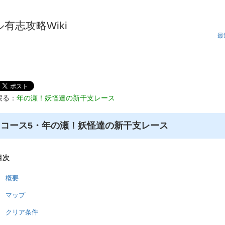
有志攻略Wiki
最
戻る：
年の瀬！妖怪達の新干支レース
コース5・年の瀬！妖怪達の新干支レース
目次
概要
マップ
クリア条件