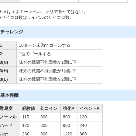
※Lv.はエネミーレベル。クリア条件ではない。
※サイコロ数はライバルのサイコロ数。
チャレンジ
1
10ターン未満でゴールする
2
1位でゴールする
3(N)
味方の戦闘不能回数が1回以下
3(H)
味方の戦闘不能回数が1回以下
3(L)
味方の戦闘不能回数が2回以下
基本報酬
難易度
経験値
幻コイン
強化P
イベントP
ノーマル
115
300
800
120
ハード
173
300
960
240
ルナ
260
300
1120
360