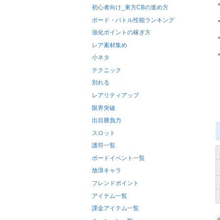
初心者向け_東方CBの進め方
ボード・バトル性能ランキング
強化ポイントの稼ぎ方
レア素材集め
小ネタ
テクニック
別れる
レアリティアップ
限界突破
出目勝負力
スロット
護符一覧
ボードイベント一覧
放浪キャラ
フレンドポイント
アイテム一覧
課金アイテム一覧