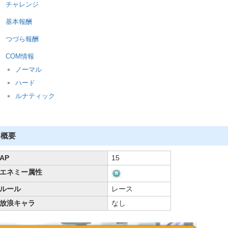
チャレンジ
基本報酬
つづら報酬
COM情報
ノーマル
ハード
ルナティック
概要
AP
15
エネミー属性
ルール
レース
放浪キャラ
なし